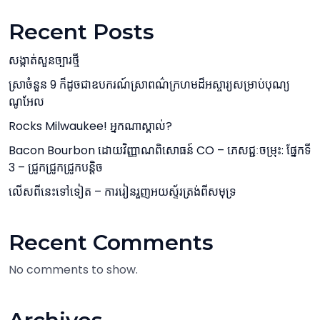
Recent Posts
សង្កាត់សួនច្បារថ្មី
ស្រាចំនួន 9 ក៏ដូចជាឧបករណ៍ស្រាពណ៌ក្រហមដ៏អស្ចារ្យសម្រាប់បុណ្យ
ណូអែល
Rocks Milwaukee! អ្នកណាស្គាល់?
Bacon Bourbon ដោយវិញ្ញាណពិសោធន៍ CO – ភេសជ្ជៈចម្រុះ: ផ្នែកទី
3 – ជ្រូកជ្រូកជ្រូកបន្តិច
លើសពីនេះទៅទៀត – ការរៀនរួញអយស្ទ័រត្រង់ពីសមុទ្រ
Recent Comments
No comments to show.