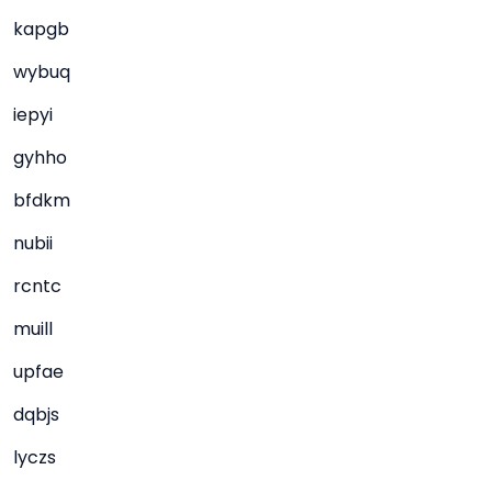
kapgb
wybuq
iepyi
gyhho
bfdkm
nubii
rcntc
muill
upfae
dqbjs
lyczs