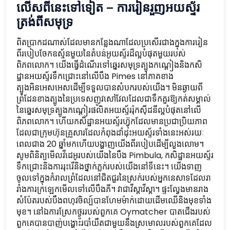
លើសពីនេះទៅទៀត – ការរៀនរួញអយស្ទ័រ
ត្រង់ពីសមុទ្រ
ពិតប្រាកដណាស់ដែលមានកន្លែងណាដែលប្រសើរជាងក្នុងការរៀន
ពីរបៀបចែកឧស្ម័នមួយនៃតំបន់អូយស្ទ័រដ៏ល្អបំផុតមួយរបស់
ពិភពលោក។ យើងធ្វើដំណើរទៅឆ្នេរសមុទ្រត្បូងកណ្តៀងនិងកសិ
ដ្ឋានអយស្ទ័រទឹកជ្រោះនៅលើបឹង Pimes នៅភាគខាង
ត្បូងអិនអេសអេសដើម្បីទទួលបានសំបករបស់យើង។ មិនឆ្ងាយពី
ព្រំដែនខាងត្បូងនៃប្រទេសញូវសៅវែលដែលជាទឹកគួរឱ្យកត់សម្គាល់
នៃឆ្នេរសមុទ្រត្បូងកណ្តៀរផលិតអយស្ទ័ររ៉ុកស៊ីដនីល្អបំផុតនៅលើ
ពិភពលោក។ ហើយកសិដ្ឋានអយស្ទ័រហ៊្វុកដែលមានប្រជាប្រិយភាព
ដែលជាក្រុមហ៊ុនគ្រួសារដែលកំពុងដាំដុះអយស្ទ័រទាំងនេះអស់រយៈ
ពេលជាង 20 ឆ្នាំមកហើយបង្ហាញយើងពីរបៀបដើម្បីលួងលោម។
សូមពិនិត្យមើលវីដេអូរបស់យើងនៃបឹង Pimbula, កសិដ្ឋានអយស្ទ័រ
ទឹកជ្រោះនិងការរុះរើនិងថ្នាក់ភ្លក់របស់យើងនៅទីនេះ។ យើងទាញ
ចូលទៅក្នុងកំរាលព្រំដែលនៅជិតជួរនៃស្រក់របស់អ្នកនេសាទដែលរា
រាំងការក្រឡេកមើលទៅលើបឹងភី។ វាជាវីស្តាវីស្តា។ ផ្ទះល្វែងមានរាង
សំប៉ែតរបស់បឹងពហុវចិល្ប៍បានហែមម៉ាក់ដោយដើមឈើនិងមុខទាំង
មុខ។ នៅឯការស្រែកថ្ងូររបស់ពួកគេ Oymatcher បាតជើងរបស់
ពួកគេបានបាញ់បង្ហោះរបាំយឺតជាមួយនឹងស្រមោលរបស់ពួកគេដែល