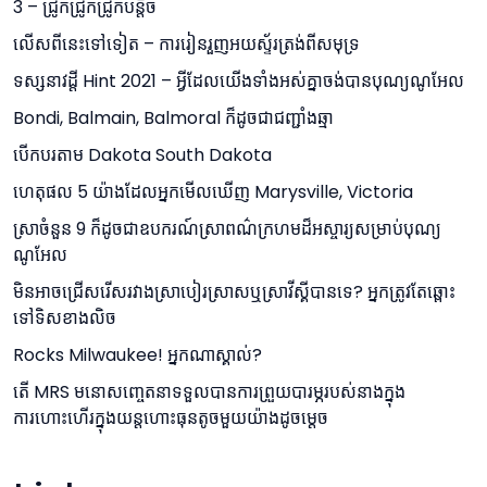
3 – ជ្រូកជ្រូកជ្រូកបន្តិច
លើសពីនេះទៅទៀត – ការរៀនរួញអយស្ទ័រត្រង់ពីសមុទ្រ
ទស្សនាវដ្តី Hint 2021 – អ្វីដែលយើងទាំងអស់គ្នាចង់បានបុណ្យណូអែល
Bondi, Balmain, Balmoral ក៏ដូចជាជញ្ជាំងឆ្មា
បើកបរតាម Dakota South Dakota
ហេតុផល 5 យ៉ាងដែលអ្នកមើលឃើញ Marysville, Victoria
ស្រាចំនួន 9 ក៏ដូចជាឧបករណ៍ស្រាពណ៌ក្រហមដ៏អស្ចារ្យសម្រាប់បុណ្យ
ណូអែល
មិនអាចជ្រើសរើសរវាងស្រាបៀរស្រាសឬស្រាវីស្គីបានទេ? អ្នកត្រូវតែឆ្ពោះ
ទៅទិសខាងលិច
Rocks Milwaukee! អ្នកណាស្គាល់?
តើ MRS មនោសញ្ចេតនាទទួលបានការព្រួយបារម្ភរបស់នាងក្នុង
ការហោះហើរក្នុងយន្តហោះធុនតូចមួយយ៉ាងដូចម្តេច