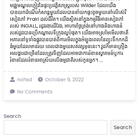
មជ្ឈមណ្ឌលភ្ញៀវនៃផ្ទះប្រវត្តិសាស្ត្ររបស់ Wilder ដែលយើង
បានយកដំណើរកំសាន្តមួយដែលបាននាំយកផ្ទះតូចមួយនៅលើស៊េរី
សៀវភៅ Prairi ដល់ជីវិត។ យើងស្ថិតនៅក្នុងកម្មវិធីអានសៀវភៅ
របស់ INGALL, រដូវរងារដ៏វែង, អាហារថ្ងៃត្រង់នៅហាងនិងហាងនំ
របស់វួដបានប្រើកណ្តាលទីក្រុងល្អបំផុត។ យើងអាចស្រមៃមើលថាតើ
អគារនៅទូទាំងផ្លូវបានបាត់ពីការមើលក្នុងអំឡុងពេលនៃព្យុះទឹកកកដ៏
ធំមួយដែលមានរយៈពេលជាងមួយសតវត្សមុននេះ។ វួដក៏មានគ្រឿង
អលង្ការជាច្រើនដែលត្រូវទិញដែលអាចជាការរំខានស្វាគមន៍ឬការ
រំខានដែលរំខានអាស្រ័យលើធម្មជាតិរបស់កូនអ្នក។ ....
nohsd
October 9, 2022
No Comments
Search
Search