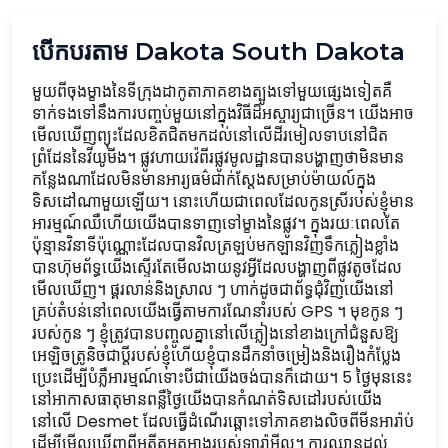
បើកបរតាម Dakota South Dakota
មួយពីចុងម្ខាងនៃទីក្រុងដាកូតាភាគខាងត្បូងទៅមួយផ្សេងទៀតគឺ
ទាក់ទងទៅនឹងការបញ្ចប់មួយនៅក្នុងវិធីដ៏អស្ចារ្យជាច្រើន។ យើងអាច
មើលឃើញព្យុះដែលខិតជិតមកដល់នៅលើដីរមៀលទាបនៅជិត
ព្រំដែននៃវីយូមីង។ ផ្លូវហាយវ៉េពីរផ្លូវមូលដ្ឋានបានបង្ហាញថាមិនមាន
កន្លែងណាដែលមិនមានអារ្យធម៌ជាក់ស្តែងសម្រាប់ម៉ាយល៍ក្នុង
ទិសដៅណាមួយឡើយ។ នោះហើយជាពេលដែលកូនស្រីរបស់ខ្ញុំមាន
អារម្មណ៍ឈឺហើយយើងបានទាញទៅម្ខាងនៃផ្លូវ។ ក្នុងរយៈពេលតែ
ប៉ុន្មានវិនាទីប៉ុណ្ណោះដែលបានវិលត្រឡប់មកឡានវិញទឹកភ្លៀងខ្លាំង
បានហ៊ុមព័ទ្ធយើងស្ទើរតែមើលងាយនូវអ្វីដែលបង្ហាញពីផ្លូវតូចដែល
មើលឃើញ។ ផ្គរលាន់និងស្រាល ៗ ហាក់ដូចជាព័ទ្ធជុំវិញយើងនៅ
គ្រប់តំបន់នៅពេលយើងធ្វើតាមការណែនាំរបស់ GPS ។ មុខកូន ៗ
របស់កូន ៗ ខ្ញុំត្រូវបានបញ្ចូលគ្នានៅលើភ្លៀងនៅខាងក្រៅជំនួសឱ្យ
អេឡិចត្រូនិចជាប្តីរបស់ខ្ញុំហើយខ្ញុំបានដឹកនាំចម្រៀងនិងរឿងកំប្លែង
ប្រេះដើម្បីបំភ្លឺអារម្មណ៍ទោះបីជាយើងចង់បានក៏ដោយ។ 5 ថ្ងៃមុននេះ
នៅអាកាសធាតុមានពន្លឺថ្ងៃយើងបានកំណត់ទិសដៅរបស់យើង
នៅលើ Desmet ដែលធ្វើដំណើរឆ្ពោះទៅភាគខាងលិចពីមីនអារ៉ាប់
ដើម្បីមើលឃើញពីអតីតអួតអាងរបស់ឡារ៉ាអ៊ីល។ ការឈានដល់