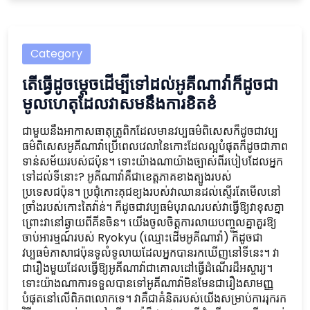
Category
តើធ្វើដូចម្តេចដើម្បីទៅដល់អូគីណាវ៉ាក៏ដូចជា
មូលហេតុដែលវាសមនឹងការខិតខំ
ជាមួយនឹងអាកាសធាតុត្រូពិកដែលមានវប្បធម៌ពិសេសក៏ដូចជាវប្ប
ធម៌ពិសេសអូគីណាវ៉ាប្រើពេលវេលានៃកោះដែលល្អបំផុតក៏ដូចជាភាព
ទាន់សម័យរបស់ជប៉ុន។ ទោះយ៉ាងណាយ៉ាងច្បាស់ពីរបៀបដែលអ្នក
ទៅដល់ទីនោះ? អូគីណាវ៉ាគឺជាខេត្តភាគខាងត្បូងរបស់
ប្រទេសជប៉ុន។ ប្រជុំកោះគុជខ្យងរបស់វាឈានដល់ស្ទើរតែមើលនៅ
ច្រាំងរបស់កោះតៃវ៉ាន់។ ក៏ដូចជាវប្បធម៌បុរាណរបស់វាធ្វើឱ្យវាខុសគ្នា
ព្រោះវានៅឆ្ងាយពីគីនចិន។ យើងចូលចិត្តការលាយបញ្ចូលគ្នាគួរឱ្យ
ចាប់អារម្មណ៍របស់ Ryokyu (ឈ្មោះដើមអូគីណាវ៉ា) ក៏ដូចជា
វប្បធម៌ភាសាជប៉ុនទូលំទូលាយដែលអ្នកបានរកឃើញនៅទីនេះ។ វា
ជារឿងមួយដែលធ្វើឱ្យអូគីណាវ៉ាជាគោលដៅធ្វើដំណើរដ៏អស្ចារ្យ។
ទោះយ៉ាងណាការទទួលបានទៅអូគីណាវ៉ាមិនមែនជារឿងសាមញ្ញ
បំផុតនៅលើពិភពលោកទេ។ វាគឺជាគំនិតរបស់យើងសម្រាប់ការរុករក