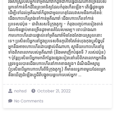
វិធីសាស្ត្ររបស់អ្នកទៅអូគីណាវ៉ាក៏ដូចជាការធ្វើដំណើរភាគច្រើនរបស់
អ្នកទៅកាន់ទឹកដីនៃព្រះអាទិត្យដែលកំពុងកើនឡើង។ តើធ្វើដូចម្តេច
ដើម្បីទៅដល់អូគីណាវ៉ាក៏ដូចជាមូលហេតុដែលវាសមនឹងការខិតខំ:
ជើងហោះហើរត្រង់ទៅកាន់អូគីណាវ៉ា ជើងហោះហើរទៅកាន់
ប្រទេសជប៉ុន - ជាពិសេសទីក្រុងតូក្យូ - កំពុងបញ្ចប់ការទៀងទាត់
ដែលមិនធ្លាប់មានច្រើនដូចមានតំលៃសមរម្យ។ ទោះយ៉ាងណា
ការហោះហើរដោយផ្ទាល់ទៅអូគីណាវ៉ាមិនតែងតែងាយស្រួលនោះ
ទេ។ ប្រសិនបើអ្នកនៅក្នុងប្រទេសចិនកូរ៉េថៃតៃវ៉ាន់ហុងកុងឬសិង្ហបុរី
អ្នកនឹងអាចហោះហើរដោយផ្ទាល់ពីណាហា, ស្ថានីយហោះហើរនៅទូ
ទាំងពិភពលោករបស់អូគីណាវ៉ា (និងមមាញឹកបំផុតទី 7 របស់ជប៉ុន)
។ ប៉ុន្តែប្រសិនបើអ្នកមកពីកន្លែងផ្សេងទៀតនៅលើពិភពលោកអ្នកនឹង
ត្រូវទទួលបានជើងហោះហើរនៅភាគខាងត្បូង។ ដំណឹងដ៏អស្ចារ្យ
(ប្រសិនបើអ្នកហោះហើរពីទីក្រុងតូក្យូ) គឺមានលទ្ធភាពមួយដែលអ្នក
នឹងឃើញដំឡើងហ្វូជីពីបង្អួចយន្ដហោះរបស់អ្នក! ....
nohsd
October 21, 2022
No Comments