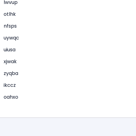
lwvup
otlhk
nfsps
uywqc
uiusa
xjwak
zyqba
ikccz
oahxo