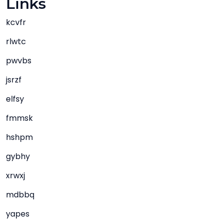
Links
kcvfr
rlwtc
pwvbs
jsrzf
elfsy
fmmsk
hshpm
gybhy
xrwxj
mdbbq
yapes