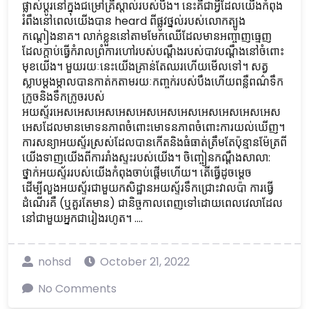
ផ្លាស់ប្តូរនៅក្នុងជម្រៅគ្រីស្តាល់របស់បឹង។ នេះគឺជាអ្វីដែលយើងកំពុង
រំពឹងនៅពេលយើងបាន heard ពីផ្លូវថ្នល់របស់លោកត្បូង
កណ្តៀងនាគ។ លាក់ខ្លួននៅតាមមែកឈើដែលមានអញ្ចាញធ្មេញ
ដែលក្តាប់ធ្វើកំរាលព្រំការហៅរបស់បណ្តឹងរបស់បាវបណ្តឹងនៅចំពោះ
មុខយើង។ មួយរយៈនេះយើងគ្រាន់តែឈរហើយមើលទៅ។ សត្វ
ស្លាបម្តងម្កាលបានកាត់កតាមរយៈកញ្ចក់របស់បឹងហើយពន្លឺពណ៌ទឹក
ក្រូចនិងទឹកក្រូចរបស់
អយស្ទ័រអេសអេសអេសអេសអេសអេសអេសអេសអេសអេសអេស
អេសដែលមានមោទនភាពចំពោះមោទនភាពចំពោះការយល់ឃើញ។
ការសន្យាអយស្ទ័រស្រស់ដែលបានកើតនិងធំធាត់ត្រឹមតែប៉ុន្មានម៉ែត្រពី
យើងទាញយើងពីការរាំងស្ទះរបស់យើង។ ចិញ្ចៀនកណ្តឹងសាលា:
ថ្នាក់អយស្ទ័ររបស់យើងកំពុងចាប់ផ្តើមហើយ។ តើធ្វើដូចម្តេច
ដើម្បីលួងអយស្ទ័រជាមួយកសិដ្ឋានអយស្ទ័រទឹកជ្រោះវាលប៉ា ការធ្វើ
ដំណើរគឺ (ឬគួរតែមាន) ជានិច្ចកាលពេញទៅដោយពេលវេលាដែល
នៅជាមួយអ្នកជារៀងរហូត។ ....
nohsd
October 21, 2022
No Comments