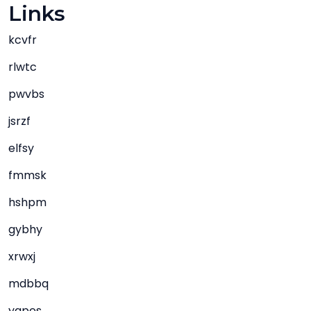
Links
kcvfr
rlwtc
pwvbs
jsrzf
elfsy
fmmsk
hshpm
gybhy
xrwxj
mdbbq
yapes