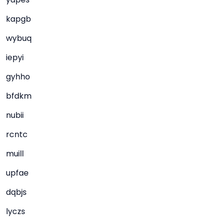
kapgb
wybuq
iepyi
gyhho
bfdkm
nubii
rcntc
muill
upfae
dqbjs
lyczs