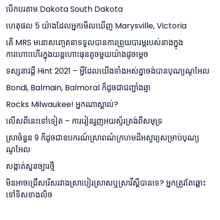
បើកបរតាម Dakota South Dakota
ហេតុផល 5 យ៉ាងដែលអ្នកមើលឃើញ Marysville, Victoria
តើ MRS មនោសញ្ចេតនាទទួលបានការព្រួយបារម្ភរបស់នាងក្នុង
ការហោះហើរក្នុងយន្តហោះធុនតូចមួយយ៉ាងដូចម្តេច
ទស្សនាវដ្តី Hint 2021 – អ្វីដែលយើងទាំងអស់គ្នាចង់បានបុណ្យណូអែល
Bondi, Balmain, Balmoral ក៏ដូចជាជញ្ជាំងឆ្មា
Rocks Milwaukee! អ្នកណាស្គាល់?
លើសពីនេះទៅទៀត – ការរៀនរួញអយស្ទ័រត្រង់ពីសមុទ្រ
ស្រាចំនួន 9 ក៏ដូចជាឧបករណ៍ស្រាពណ៌ក្រហមដ៏អស្ចារ្យសម្រាប់បុណ្យ
ណូអែល
សង្កាត់សួនច្បារថ្មី
មិនអាចជ្រើសរើសរវាងស្រាបៀរស្រាសឬស្រាវីស្គីបានទេ? អ្នកត្រូវតែឆ្ពោះ
ទៅទិសខាងលិច