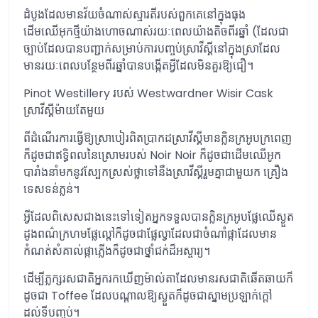
ដំបូងដែលមានវ័យចំណាស់ស្មារតីរបស់ពួកគេនៅក្នុងធុង
ដើមឈើអុកថ្មីយ៉ាងហោចណាស់រយៈពេលយ៉ាងតិចពីរឆ្នាំ (ដែលជា
ច្បាប់ដែលបានបញ្ជាក់សម្រាប់ការបញ្ចប់ស្រាវីស្គីនៅក្នុងស្រាដែល
មានរយៈពេលបន្ថែមពីរឆ្នាំបានបង្កើតអ្វីដែលមិនគួរឱ្យជឿ។
Pinot Westillery របស់ Westwardner Wisir Cask
ស្រាវីស្គីម៉ាយតែមួយ
ពីដំណើរការធ្វើឱ្យស្រាបៀរពិតប្រាកដស្រាវីស្គីមានក្លិនក្រអូបក្រពេញ
ក៏ដូចជាឥទ្ធិពលនៃស្រោមរបស់ Noir Noir ក៏ដូចជាដើមឈើអូក
បារាំងនាំមកនូវស្បែកស្រស់ថ្លាទៅនឹងស្រាវីស្គីរួមគ្នាជាមួយក គ្រឿង
ទេសទន់ភ្លន់។
អ្វីដែលពិសេសជាងនេះទៅទៀតអ្នកទទួលបានក្លិនក្រអូបផ្លែឈើស្ងួត
ដូងពណ៌ក្រហមផ្លែល្ពៅក៏ដូចជាផ្លែល្វាដែលជាចំណាំផ្កាដែលមាន
កំណត់សំគាល់ផ្កាភ្លើងក៏ដូចជាថ្នាំជក់ដ៏អស្ចារ្យ។
ដើម្បីភ្លក្សរសជាតិអ្នករកឃើញម៉ាល់តាដែលមានរសជាតិឆើតឆាយក៏
ដូចជា Toffee ដែលបណ្តាលឱ្យស្ងួតក៏ដូចជាស្នាមប្រឡាក់ក្តៅ
ដល់ទីបញ្ចប់។