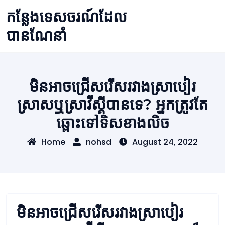
Skip
កន្លែងទេសចរណ៍ដែល
to
content
បានណែនាំ
មិនអាចជ្រើសរើសរវាងស្រាបៀរ
ស្រាសឬស្រាវីស្គីបានទេ? អ្នកត្រូវតែ
ឆ្ពោះទៅទិសខាងលិច
Home
nohsd
August 24, 2022
មិនអាចជ្រើសរើសរវាងស្រាបៀរ