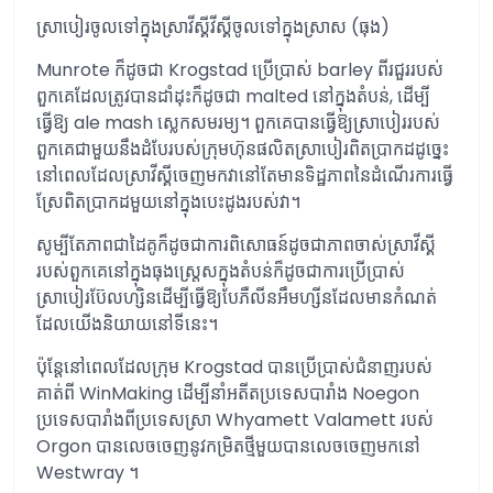
ស្រាបៀរចូលទៅក្នុងស្រាវីស្គីវីស្គីចូលទៅក្នុងស្រាស (ធុង)
Munrote ក៏ដូចជា Krogstad ប្រើប្រាស់ barley ពីរជួររបស់
ពួកគេដែលត្រូវបានដាំដុះក៏ដូចជា malted នៅក្នុងតំបន់, ដើម្បី
ធ្វើឱ្យ ale mash ស្លេកសមរម្យ។ ពួកគេបានធ្វើឱ្យស្រាបៀររបស់
ពួកគេជាមួយនឹងដំបែរបស់ក្រុមហ៊ុនផលិតស្រាបៀរពិតប្រាកដដូច្នេះ
នៅពេលដែលស្រាវីស្គីចេញមកវានៅតែមានទិដ្ឋភាពនៃដំណើរការធ្វើ
ស្រែពិតប្រាកដមួយនៅក្នុងបេះដូងរបស់វា។
សូម្បីតែភាពជាដៃគូក៏ដូចជាការពិសោធន៍ដូចជាភាពចាស់ស្រាវីស្គី
របស់ពួកគេនៅក្នុងធុងស្ត្រេសក្នុងតំបន់ក៏ដូចជាការប្រើប្រាស់
ស្រាបៀរប៊ែលហ្សិនដើម្បីធ្វើឱ្យបែភឺលីនអឹមហ្សីនដែលមានកំណត់
ដែលយើងនិយាយនៅទីនេះ។
ប៉ុន្តែនៅពេលដែលក្រុម Krogstad បានប្រើប្រាស់ជំនាញរបស់
គាត់ពី WinMaking ដើម្បីនាំអតីតប្រទេសបារាំង Noegon
ប្រទេសបារាំងពីប្រទេសស្រា Whyamett Valamett របស់
Orgon បានលេចចេញនូវកម្រិតថ្មីមួយបានលេចចេញមកនៅ
Westwray ។