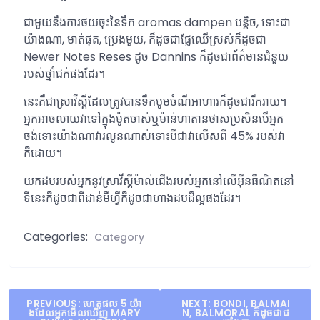
ជាមួយនឹងការថយចុះនៃទឹក aromas dampen បន្តិច, ទោះជា
យ៉ាងណា, មាត់ផុត, ប្រេងមួយ, ក៏ដូចជាផ្លែឈើស្រស់ក៏ដូចជា
Newer Notes Reses ដូច Dannins ក៏ដូចជាព័ត៌មានជំនួយ
របស់ថ្នាំជក់ផងដែរ។
នេះគឺជាស្រាវីស្គីដែលត្រូវបានទឹកបូមចំណីអាហារក៏ដូចជារីករាយ។
អ្នកអាចលាយវាទៅក្នុងម៉ូតចាស់ឬម៉ាន់ហាតានថាសប្រសិនបើអ្នក
ចង់ទោះយ៉ាងណាវារលូនណាស់ទោះបីជាវាលើសពី 45% របស់វា
ក៏ដោយ។
យកដបរបស់អ្នកនូវស្រាវីស្គីម៉ាល់ជើងរបស់អ្នកនៅលើអ៊ីនធឺណិតនៅ
ទីនេះក៏ដូចជាពីដាន់មឺហ្វីក៏ដូចជាហាងដបដ៏ល្អផងដែរ។
Categories:
Category
Post
PREVIOUS:
ហេតុផល 5 យ៉ា
NEXT:
BONDI, BALMAI
ងដែលអ្នកមើលឃើញ MARY
N, BALMORAL ក៏ដូចជាជ