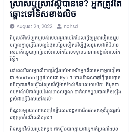
ស្រាសឬស្រាវីស្គីបានទេ? អ្នកត្រូវតែ
ឆ្ពោះទៅទិសខាងលិច
August 24, 2022
nohsd
ពីមូលនិធិសិប្បកម្មរបស់សហរដ្ឋអាមេរិកដែលធ្វើឱ្យស្រាបៀរនេះរួម
បញ្ចូលគ្នានូវអ្វីដែលល្អបំផុតបន្ថែមទៀតដើម្បីផ្តល់នូវរសជាតិដ៏មាន
រសជាតិឈ្ងុយឆ្ងាញ់របស់អាមេរិកដែលទទួលបានពានរង្វាន់អាមេរិក
វីស្គី។
នៅពេលដែលអ្នកលឺពាក្យវីស្គីរបស់អាមេរិកអ្នកគឺជាធម្មតាអ្នកជឿថា
ជា Bourbon ឬប្រហែលជា Rye ។ ទោះយ៉ាងណាឆ្នាំថ្មីៗនេះបាន
ឃើញការកើនឡើងនៃស្រាវីស្គីម៉ាក់ម៉ាល់ឌីវរបស់អាមេរិក។ ក៏ដូចជា
ឧបករណ៍បំភាន់មួយដែលមានលក្ខណៈជាក់លាក់មួយបានកើនឡើង
ខ្ពស់ជាងអ្វីដែលនៅសល់។
ពីឆ្នេរសមុទ្រភាគពាយព្យនៃទ្វីបសហរដ្ឋអាមេរិកផតថលអូរីហ្គុនធ្លាប់
ជាស្រុកកំណើតសិប្បករ។
ពីទស្សនវិស័យប្រេងឥន្ធនៈផតឡិនបានក្លាយជាអ្នករត់ប្រណាំងមុខ