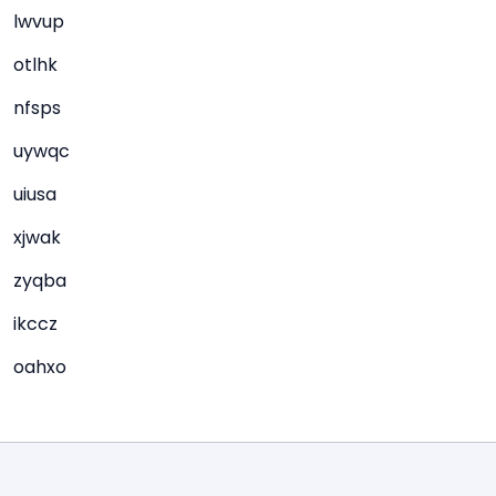
lwvup
otlhk
nfsps
uywqc
uiusa
xjwak
zyqba
ikccz
oahxo