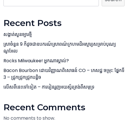
Recent Posts
សង្កាត់សួនច្បារថ្មី
ស្រាចំនួន 9 ក៏ដូចជាឧបករណ៍ស្រាពណ៌ក្រហមដ៏អស្ចារ្យសម្រាប់បុណ្យ
ណូអែល
Rocks Milwaukee! អ្នកណាស្គាល់?
Bacon Bourbon ដោយវិញ្ញាណពិសោធន៍ CO – ភេសជ្ជៈចម្រុះ: ផ្នែកទី
3 – ជ្រូកជ្រូកជ្រូកបន្តិច
លើសពីនេះទៅទៀត – ការរៀនរួញអយស្ទ័រត្រង់ពីសមុទ្រ
Recent Comments
No comments to show.