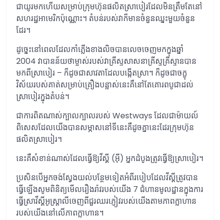
ជាយូរមកហើយសម្រាប់ក្រុមហ៊ុនផលិតស្រាបៀរដែលមិនត្រឹមតែនៅ
សហរដ្ឋអាមេរិកប៉ុណ្ណោះ។ តំបន់របស់វាក៏មានចំនួនឈ្នះមួយចំនួន
ដែរ។
ដូច្នេះនៅពេលដែលកាំភ្លើងខាងលិចបានលេចចេញមកក្នុងឆ្នាំ
2004 វាបានន័យថាម្ចាស់របស់វាគ្រីស្ទសាសនាគ្រីស្ទគ្រីស្ទានបាន
មកពីស្រាបៀរ – ក៏ដូចជាសាវតាដែលបង្កើតស្រា។ ក៏ដូចជាចក្ខុ
វិស័យរបស់គាត់សម្រាប់គ្រឿងបន្លាស់នេះគឺនៅតែគោរពបូជាដល់
ស្រាបៀរក្នុងតំបន់។
ជាការពិតណាស់ក្បាលក្បាលរបស់ Westways ដែលជាម៉ាយល៍
ពិសេសដែលយើងបានសម្ភាសនៅទីនេះគឺដូចគ្នានេះដែរក្រុមហ៊ុន
ផលិតស្រាបៀរ។
នេះគឺសំខាន់ណាស់ដែលធ្វើឱ្យវីស្គី (អ៊ី) អ្នកដំបូងត្រូវធ្វើឱ្យស្រាបៀរ។
ប្រសិនបើអ្នកចង់ស្វែងយល់បន្ថែមទៀតអំពីរបៀបដែលវីស្គីត្រូវបាន
ធ្វើឡើងសូមពិនិត្យមើលរឿងរ៉ាវរបស់យើង 7 ជំហានមូលដ្ឋានក្នុងការ
ធ្វើស្រាវីស្គីអូស្រ្តាលីចេញពីជួរឈរភ្ញៀវរបស់យើងតាមភាពក្លាហាន
របស់យើងនៅលើភាពក្លាហាន។